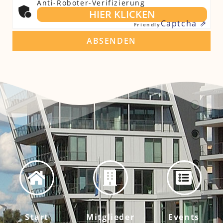
Anti-Roboter-Verifizierung
HIER KLICKEN
Captcha ⇗
Friendly
ABSENDEN
Start
Mitglieder
Events